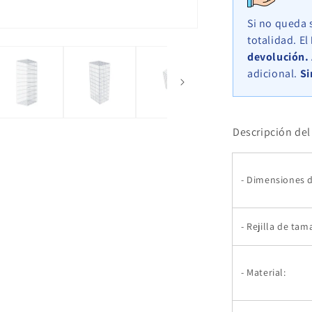
x
30
Si no queda 
cm,
totalidad. El
malla
devolución.
5
adicional.
Si
cm
x
10
cm,
Descripción del 
anillo
en
C
- Dimensiones d
- Rejilla de ta
- Material: