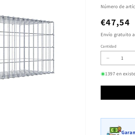
Número de artíc
Precio
€47,54
habitua
Envío gratuito a
Cantidad
Cantidad
Reducir
cantidad
para
1397 en exist
Pila
adicional
tipo
2
100
cm
x
40
cm
Garan