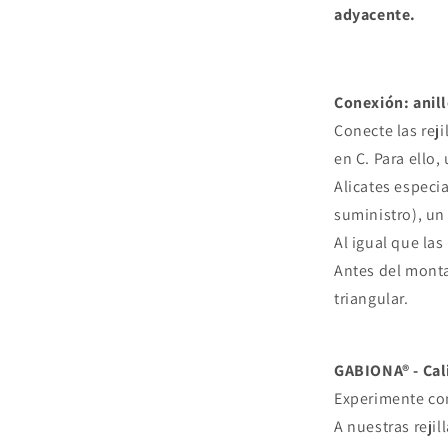
adyacente.
Conexión: anill
Conecte las reji
en C. Para ello, 
Alicates especi
suministro), un 
Al igual que las
Antes del monta
triangular.
GABIONA
® - Ca
Experimente con
A nuestras reji