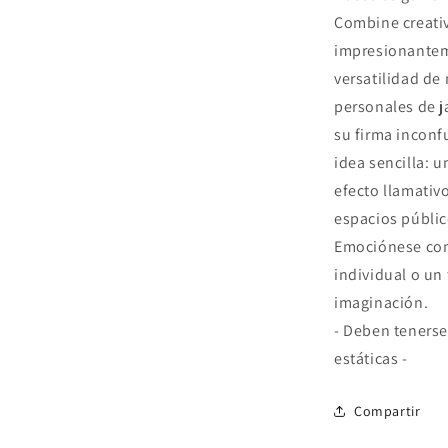
Combine creativi
impresionantem
versatilidad de
personales de ja
su firma inconf
idea sencilla: 
efecto llamativ
espacios públic
Emociónese con 
individual o un
imaginación.
- Deben tenerse
estáticas -
Compartir