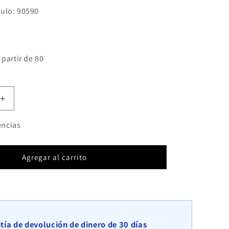
ulo: 90590
l
 partir de 80
Aumentar
cantidad
para
encias
Pila
adicional
tipo
Agregar al carrito
2
100
cm
x
40
cm
tía de devolución de dinero de 30 días