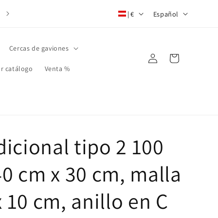
P
I
Envío gratuito a partir de un pedido de 80 € 📦
|
€
Español
a
d
í
i
Cercas de gaviones
Iniciar
s
o
Carrito
sesión
ar catálogo
Venta %
/
m
r
a
e
g
i
dicional tipo 2 100
ó
40 cm x 30 cm, malla
n
 10 cm, anillo en C