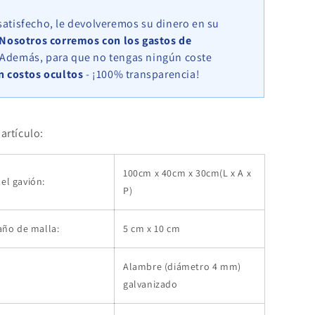
x
30
satisfecho, le devolveremos su dinero en su
cm,
Nosotros corremos con los gastos de
malla
Además, para que no tengas ningún coste
5
n costos ocultos
- ¡100% transparencia!
cm
x
10
cm,
artículo:
anillo
en
C
100cm x 40cm x 30cm(L x A x
el gavión:
P)
maño de malla:
5 cm x 10 cm
Alambre (diámetro 4 mm)
galvanizado