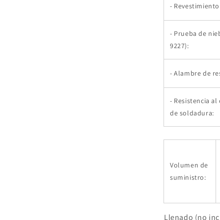
- Revestimiento
- Prueba de nie
9227):
- Alambre de res
- Resistencia a
de soldadura:
Volumen de
suministro:
Llenado (no inc