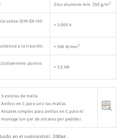
2
:
Zinc-aluminio mín. 350 g/m
bla salina (DIN EN ISO
> 3.000 h.
2
istencia a la tracción:
> 500 N/mm
l cizallamiento puntos
> 3,5 kN
5 esteras de malla
Anillos en C para unir las mallas
Alicates simples para anillos en C para el
montaje (un par de alicates por pedido)
luido en el suministro): 200kg ,