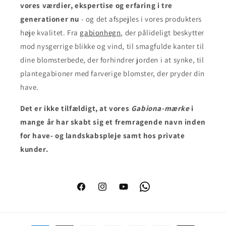
vores værdier, ekspertise og erfaring i tre
generationer nu
- og det afspejles i vores produkters
høje kvalitet. Fra
gabionhegn
, der pålideligt beskytter
mod nysgerrige blikke og vind, til smagfulde kanter til
dine blomsterbede, der forhindrer jorden i at synke, til
plantegabioner med farverige blomster, der pryder din
have.
Det er ikke tilfældigt
, at vores
Gabiona-mærke
i
mange år har skabt sig et fremragende navn inden
for have- og landskabspleje samt hos private
kunder.
Facebook
Instagram
YouTube
WhatsApp