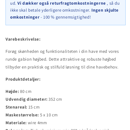
maskestørrelse
maskestørrelse
ud.
Vi dækker også returfragtomkostningerne
, så du
5
5
ikke skal betale yderligere omkostninger.
Ingen skjulte
x
x
omkostninger
- 100 % gennemsigtighed!
10
10
cm,
cm,
vægtykkelse
vægtykkelse
15
15
Varebeskrivelse:
cm
cm
Forøg skønheden og funktionaliteten i din have med vores
runde gabion højbed. Dette attraktive og robuste højbed
tilbyder en praktisk og stilfuld løsning til dine havebehov.
Produktdetaljer:
Højde:
80 cm
Udvendig diameter:
352 cm
Stenareal:
15 cm
Maskestørrelse:
5 x 10 cm
Materiale:
wire 4mm