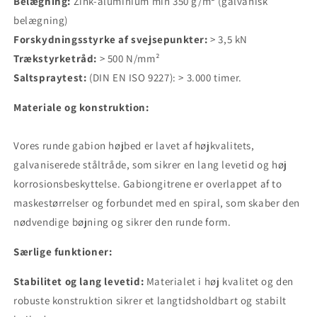
Belægning:
Zink-aluminium min 350 g/m² (galvanisk
belægning)
Forskydningsstyrke af svejsepunkter:
> 3,5 kN
Trækstyrketråd:
> 500 N/mm²
Saltspraytest:
(DIN EN ISO 9227): > 3.000 timer.
Materiale og konstruktion:
Vores runde gabion højbed er lavet af højkvalitets,
galvaniserede ståltråde, som sikrer en lang levetid og høj
korrosionsbeskyttelse. Gabiongitrene er overlappet af to
maskestørrelser og forbundet med en spiral, som skaber den
nødvendige bøjning og sikrer den runde form.
Særlige funktioner:
Stabilitet og lang levetid:
Materialet i høj kvalitet og den
robuste konstruktion sikrer et langtidsholdbart og stabilt