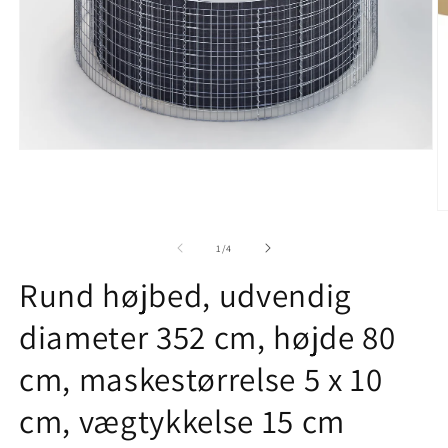
Åbn
mediet
1
i
modus
Å
m
2
af
1
/
4
i
m
Rund højbed, udvendig
diameter 352 cm, højde 80
cm, maskestørrelse 5 x 10
cm, vægtykkelse 15 cm