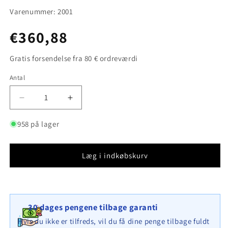
Varenummer: 2001
Normalpris
€360,88
Gratis forsendelse fra 80 € ordreværdi
Antal
Antal
Reducer
Øg
antallet
antallet
for
for
958 på lager
Rund
Rund
højbed,
højbed,
udvendig
udvendig
Læg i indkøbskurv
diameter
diameter
352
352
cm,
cm,
højde
højde
30 dages pengene tilbage garanti
80
80
cm,
cm,
Hvis du ikke er tilfreds, vil du få dine penge tilbage fuldt