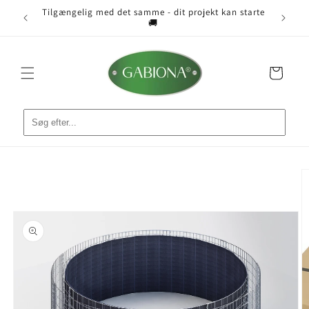
Gå til
Tilgængelig med det samme - dit projekt kan starte
 📐
indhold
🚚
Indkøbskurv
å til
roduktoplysninger